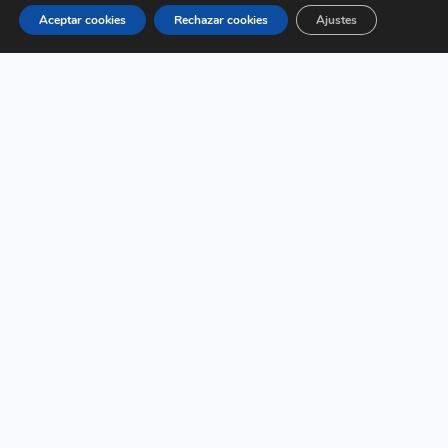
custodiando material sensible o garantizando
Aceptar cookies
Rechazar cookies
Ajustes
la integridad de un protegido, la
Especialización
Defensa Personal
SEAD0195
te aporta la confianza necesaria
para actuar con decisión.
Seguridad Jurídica:
Reforzamos el uso de
técnicas que respetan estrictamente los
principios de
proporcionalidad y legalidad
,
protegiendo no solo tu integridad física, sino
también tu carrera profesional ante posibles
implicaciones legales.